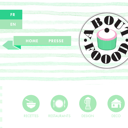
FR
EN
HOME
PRESSE
RECETTES
RESTAURANTS
DESIGN
DECO