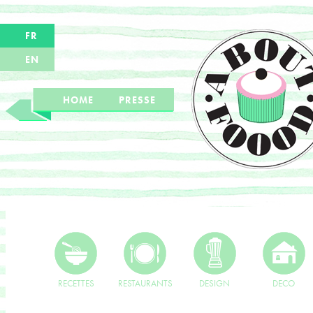
FR
EN
HOME
PRESSE
RECETTES
RESTAURANTS
DESIGN
DECO