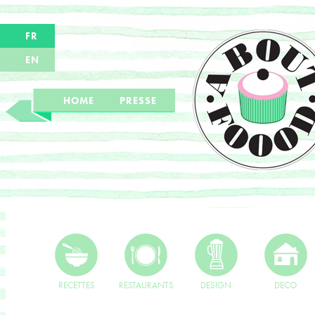
FR
EN
HOME
PRESSE
RECETTES
RESTAURANTS
DESIGN
DECO