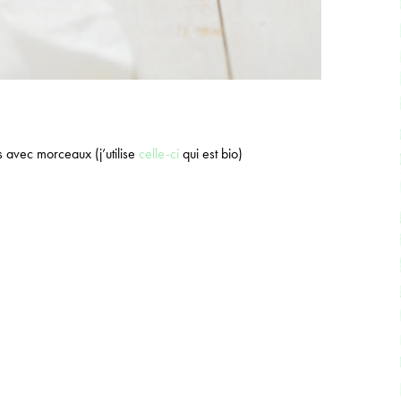
 avec morceaux (j’utilise
celle-ci
qui est bio)