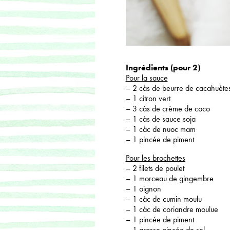
Ingrédients (pour 2)
Pour la sauce
– 2 càs de beurre de cacahuètes
– 1 citron vert
– 3 càs de crème de coco
– 1 càs de sauce soja
– 1 càc de nuoc mam
– 1 pincée de piment
Pour les brochettes
– 2 filets de poulet
– 1 morceau de gingembre
– 1 oignon
– 1 càc de cumin moulu
– 1 càc de coriandre moulue
– 1 pincée de piment
– 1 grosse pincée de sel