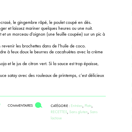
 écrasé, le gingembre râpé, le poulet coupé en dés.
ger et laissez mariner quelques heures ou une nuit.
 et un morceau d’oignon (une feuille coupée) sur un pic à
 revenir les brochettes dans de l’huile de coco.
ndre à feux doux le beurres de cacahuètes avec la crème
ja et le jus de citron vert. Si la sauce est trop épaisse,
uce satay avec des rouleaux de printemps, c’est délicieux
Entrées
,
Plats
,
COMMENTAIRES
CATÉGORIE :
RECETTES
,
Sans gluten
,
Sans
lactose