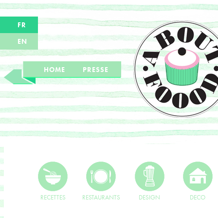
FR
EN
HOME
PRESSE
RECETTES
RESTAURANTS
DESIGN
DECO