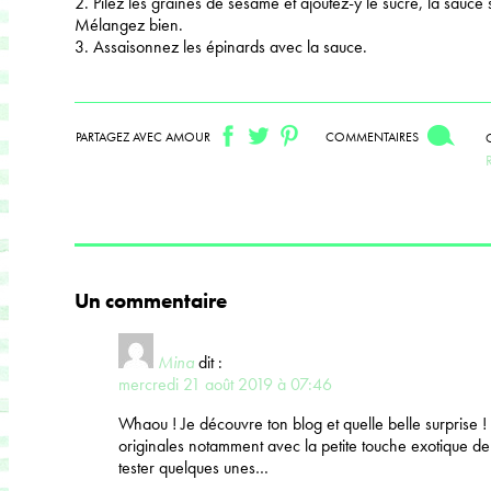
2. Pilez les graines de sésame et ajoutez-y le sucre, la sauce 
Mélangez bien.
3. Assaisonnez les épinards avec la sauce.
PARTAGEZ AVEC AMOUR
COMMENTAIRES
Un commentaire
Mina
dit :
mercredi 21 août 2019 à 07:46
Whaou ! Je découvre ton blog et quelle belle surprise ! 
originales notamment avec la petite touche exotique d
tester quelques unes…