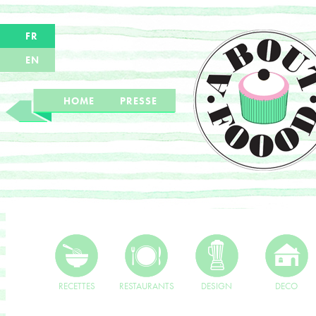
FR
EN
HOME
PRESSE
RECETTES
RESTAURANTS
DESIGN
DECO