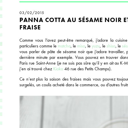
03/02/2015
PANNA COTTA AU SÉSAME NOIR ET
FRAISE
Comme vous l’avez peut-être remarqué, j’adore la cuisine 
particuliers comme le
matcha
, le
miso
, le
yuzu
, le
shiso
, le
sés
vous parler de pâte de sésame noir que j’adore travailler,
dernière minute par exemple. Vous pouvez en trouver dans
Paris rue Saint-Anne (je ne suis pas sûre qu’il y en ait au K-
j’en ai trouvé chez
Kioko
46 rue des Petits Champs).
Ce n’est plus la saison des fraises mais vous pouvez toujour
surgelés, un coulis acheté dans le commerce, ou d’autres fruit