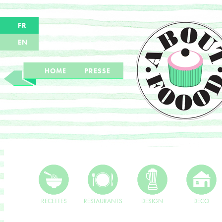
FR
EN
HOME
PRESSE
RECETTES
RESTAURANTS
DESIGN
DECO