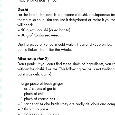
mixture for at least 1 hour.
Dashi
For the broth, the ideal is to prepare a dashi, the Japanese b
for the miso soup. You can use it dehydrated or make it yourself
will need:
– 50 g katsuobushi (dried bonito)
– 30 g of Konbu seaweed
Dip the piece of konbu in cold water. Heat and keep on low h
bonito flakes, then filter the whole.
Miso soup (for 2)
Don’t panic, if you can’t find these kinds of ingredients, you
without the dashi, like me. This following recipe is not tradition
but it was delicious :-)
– large piece of fresh ginger
– 1 or 2 cloves of garlic
– 1 pinch of chili
– 1 pinch of coarse salt
– 1 sachet of Ariake broth (they are really delicious and comp
– 2 tbsp miso paste
– 1/2 leek or spring onion