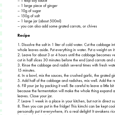
– 1 tbsp soy sauce
– 1 large piece of ginger
– 10g of sugar
– 150g of salt
– 1 large jar (about 500ml)
– you can also add some grated carrots, or chives
Recipe
1. Dissolve the salt in 1 liter of cold water. Cut the cabbage i
whole leaves aside. Put everything in water. Put a weight on i
2. Leave for about 3 or 4 hours until the cabbage becomes ve
cut in half slices 30 minutes before the end (and carrots and c
3. Rinse the cabbage and radish several times with fresh water
15 minutes.
4. In a bowl, mix the sauces, the crushed garlic, the grated gin
5. Add half of the cabbage and radishes, mix well. Add the r
6. Fill your jar by packing it well. Be careful to leave a little b
because the fermentation will make the whole thing expand a b
leaves. Close your jar.
7. Leave 1 week in a place in your kitchen, but not in direct su
8. Then you can put in the fridge! This kimchi can be kept cool
personally put it everywhere, it’s a real delight! It awakens ri