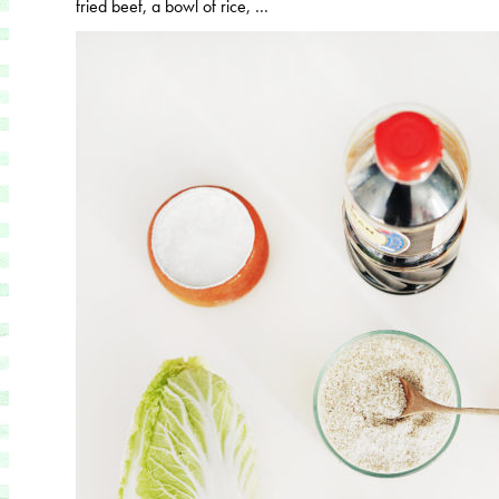
fried beef, a bowl of rice, …