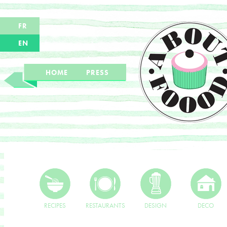
FR
EN
HOME
PRESS
RECIPES
RESTAURANTS
DESIGN
DECO