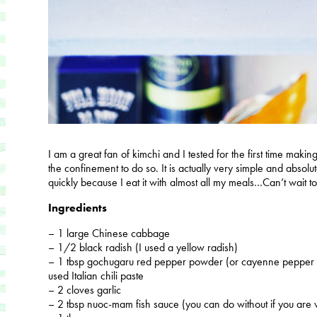
I am a great fan of kimchi and I tested for the first time maki
the confinement to do so. It is actually very simple and absolutel
quickly because I eat it with almost all my meals…Can’t wait
Ingredients
– 1 large Chinese cabbage
– 1/2 black radish (I used a yellow radish)
– 1 tbsp gochugaru red pepper powder (or cayenne pepper if y
used Italian chili paste
– 2 cloves garlic
– 2 tbsp nuoc-mam fish sauce (you can do without if you are