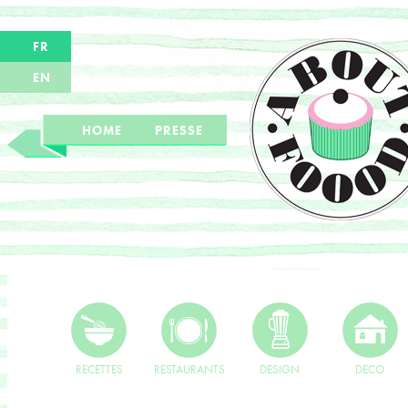
FR
EN
HOME
PRESSE
RECETTES
RESTAURANTS
DESIGN
DECO