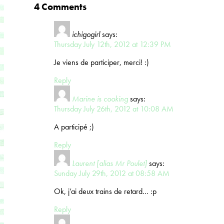
4 Comments
ichigogirl
says:
Thursday July 12th, 2012 at 12:39 PM
Je viens de participer, merci! :)
Reply
Marine is cooking
says:
Thursday July 26th, 2012 at 10:08 AM
A participé ;)
Reply
Laurent [alias Mr Poulet]
says:
Sunday July 29th, 2012 at 08:58 AM
Ok, j’ai deux trains de retard… :p
Reply