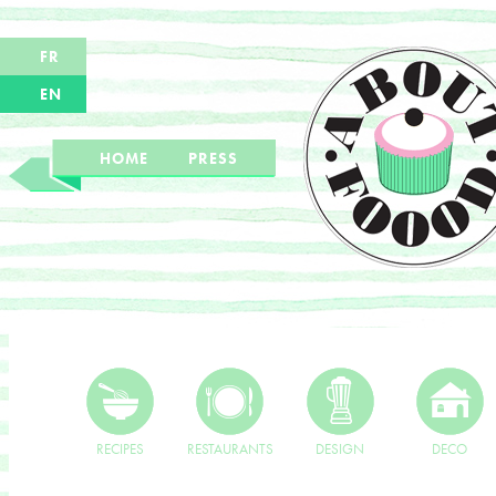
FR
EN
HOME
PRESS
RECIPES
RESTAURANTS
DESIGN
DECO