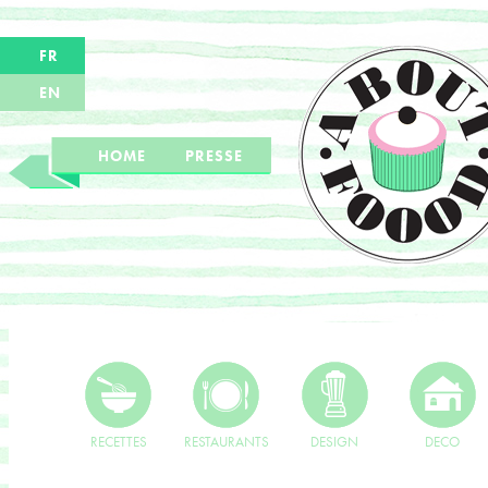
FR
EN
HOME
PRESSE
RECETTES
RESTAURANTS
DESIGN
DECO