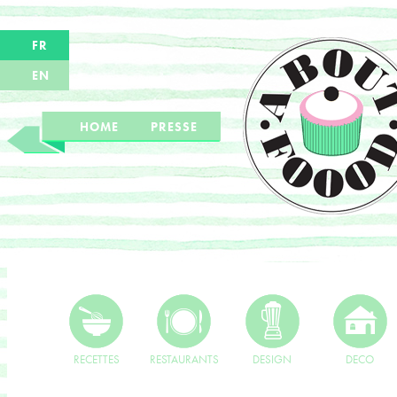
FR
EN
HOME
PRESSE
RECETTES
RESTAURANTS
DESIGN
DECO