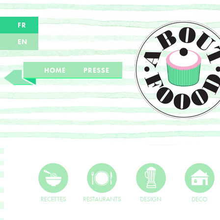
FR
EN
HOME
PRESSE
RECETTES
RESTAURANTS
DESIGN
DECO