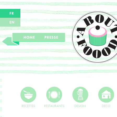
FR
EN
HOME
PRESSE
RECETTES
RESTAURANTS
DESIGN
DECO