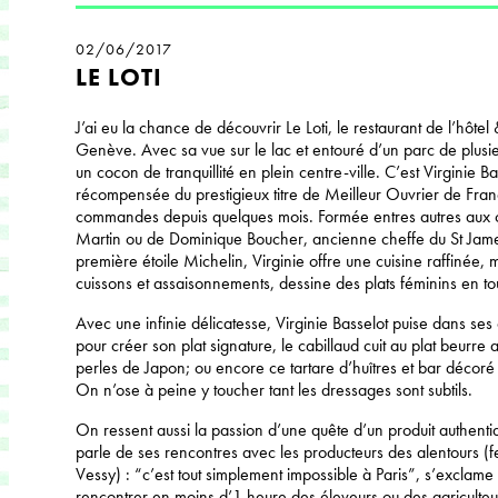
02/06/2017
LE LOTI
J’ai eu la chance de découvrir Le Loti, le restaurant de l’hô
Genève. Avec sa vue sur le lac et entouré d’un parc de plusie
un cocon de tranquillité en plein centre-ville. C’est Virginie B
récompensée du prestigieux titre de Meilleur Ouvrier de Fran
commandes depuis quelques mois. Formée entres autres aux 
Martin ou de Dominique Boucher, ancienne cheffe du St Jame
première étoile Michelin, Virginie offre une cuisine raffinée, m
cuissons et assaisonnements, dessine des plats féminins en to
Avec une infinie délicatesse, Virginie Basselot puise dans se
pour créer son plat signature, le cabillaud cuit au plat beurre a
perles de Japon; ou encore ce tartare d’huîtres et bar décoré 
On n’ose à peine y toucher tant les dressages sont subtils.
On ressent aussi la passion d’une quête d’un produit authenti
parle de ses rencontres avec les producteurs des alentours 
Vessy) : “c’est tout simplement impossible à Paris”, s’exclame t-
rencontrer en moins d’1 heure des éleveurs ou des agriculteu