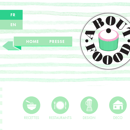
FR
EN
HOME
PRESSE
RECETTES
RESTAURANTS
DESIGN
DECO