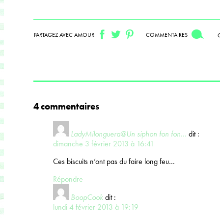
PARTAGEZ AVEC AMOUR
COMMENTAIRES
4 commentaires
LadyMilonguera@Un siphon fon fon...
dit :
dimanche 3 février 2013 à 16:41
Ces biscuits n’ont pas du faire long feu…
Répondre
BoopCook
dit :
lundi 4 février 2013 à 19:19