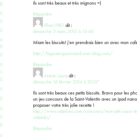
ils sont très beaux et très mignons =)
Répondre
fifres1981
dit :
dimanche 3 mars 2013 à 13:40
Miam les biscuits! j’en prendrais bien un avec mon café
http://legoutergourmand.over-blog.com/
Répondre
Marie-Laure
dit :
dimanche 16 février 2014 à 20:07
Ils sont très beaux ces petits biscuits. Bravo pour les p
un jeu concours de la Saint-Valentin avec un ipad nano
proposer votre très jolie recette !
http://www.odelices.com/concours/mon-ptit-coeur-le-
valentin/
Répondre