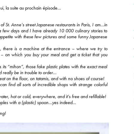
ui, la suite au prochain épisode…
of St. Anne’s street Japanese restaurants in Paris, I am…in
a few days and I have already 10 000 culinary stories to
 appetite with these few pictures and some funny Japanese
yo, there is a machine at the entrance – where we try to
 – on which you buy your meal and get a ticket that you
 its “mihon”, those fake plastic plates with the exact meal
 really be in trouble to order…
 eat on the floor, on tatamis, and with no shoes of course!
an find all sorts of incredible shops with strange colorful
ater, hot or cold, everywhere, and it’s free and refillable!
pples with a (plastic) spoon…yes indeed…
ng!