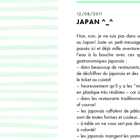
12/08/2011
JAPAN ^_^
Non, non, je ne suis pas dans un
au Japon! Juste un petit messag
passés ici et déjà mille aventur
l’eau à la bouche avec ces q
gastronomiques japonais :
– dans beaucoup de restaurants, 
de déchiffrer du japonais et des
le ticket au cuistot!
– heureusement qu’il y a les “m
en plastique très réalistes – ca
– dans les restaurants tradition
of course!
– les japonais raffolent de pâti
sont de toutes formes et couleur
– à table on ne vous sert pas des
à volonté!
– les japonais mangent les pomm