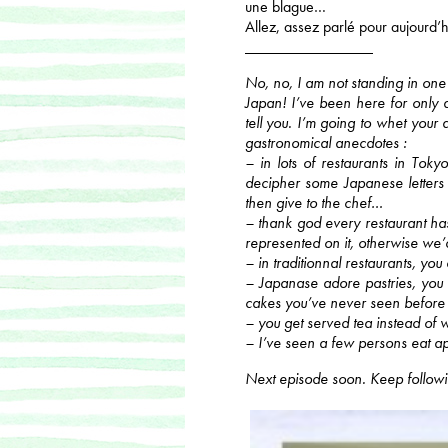
une blague…
Allez, assez parlé pour aujourd’h
________________
No, no, I am not standing in one 
Japan! I’ve been here for only 
tell you. I’m going to whet your
gastronomical anecdotes :
– in lots of restaurants in Tok
decipher some Japanese letters
then give to the chef…
– thank god every restaurant has
represented on it, otherwise we’d
– in traditionnal restaurants, you
– Japanase adore pastries, you c
cakes you’ve never seen before
– you get served tea instead of w
– I’ve seen a few persons eat a
Next episode soon. Keep followi