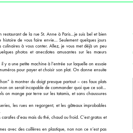
 restaurant de la rue St. Anne à Paris…je suis bel et bien
e histoire de vous faire envie… Seulement quelques jours
es culinaires à vous conter. Allez, je vous met déjà un peu
uelques photos et anecdotes amusantes sur les mœurs
il y a une petite machine à l’entrée sur laquelle on essaie
 numéros pour payer et choisir son plat. On donne ensuite
ihon” à montrer du doigt presque partout – ces faux plats
r sinon on serait incapable de commander quoi que ce soit…
nels on mange par terre sur les tatamis, et sans chaussures
sseries, les rues en regorgent, et les gâteaux improbables
…
 carafes d’eau mais du thé, chaud ou froid. C’est gratos et
es avec des cuillères en plastique, non non ce n’est pas