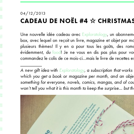
04/12/2013
CADEAU DE NOËL #4 ☆ CHRISTMAS
Une nouvelle idée cadeau avec
Exploratology
, un abonneme
box, avec lequel on reçoit un livre, magazine et objet par mo
plusieurs thèmes! Il y en a pour tous les goûts, des rom
évidemment, du
food
! Je ne vous en dis pas plus pour vou
commandez le colis de ce mois-ci…mais le livre de recettes es
_________
A new gift idea with
Exploratology
, a subscription that works
which you get a book or magazine per month, and an object
something for everyone, novels, comics, mangas, and of cour
won’t tell you what it is this month to keep the surprise… but t