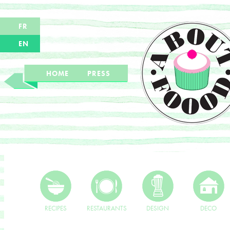
FR
EN
HOME
PRESS
RECIPES
RESTAURANTS
DESIGN
DECO