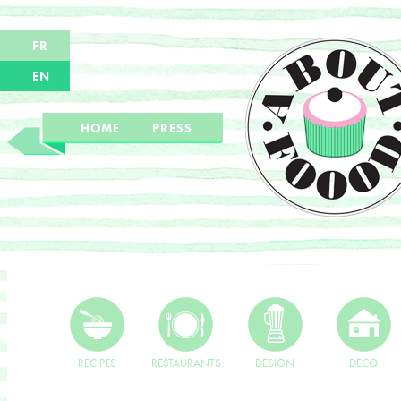
FR
EN
HOME
PRESS
RECIPES
RESTAURANTS
DESIGN
DECO