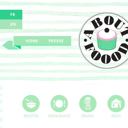
FR
EN
HOME
PRESSE
RECETTES
RESTAURANTS
DESIGN
DECO