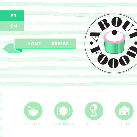
FR
EN
HOME
PRESSE
RECETTES
RESTAURANTS
DESIGN
DECO