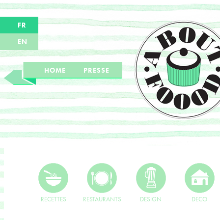
FR
EN
HOME
PRESSE
RECETTES
RESTAURANTS
DESIGN
DECO