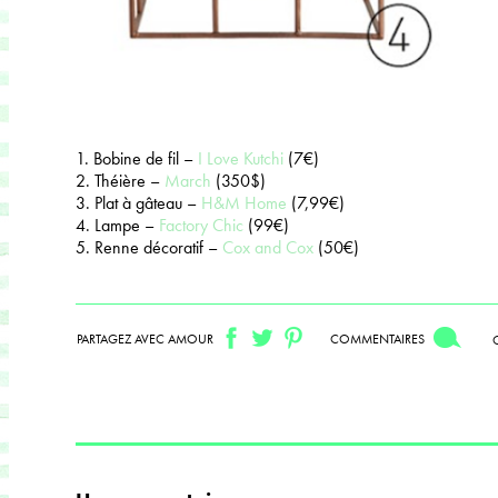
1. Bobine de fil –
I Love Kutchi
(7€)
2. Théière –
March
(350$)
3. Plat à gâteau –
H&M Home
(7,99€)
4. Lampe –
Factory Chic
(99€)
5. Renne décoratif –
Cox and Cox
(50€)
PARTAGEZ AVEC AMOUR
COMMENTAIRES