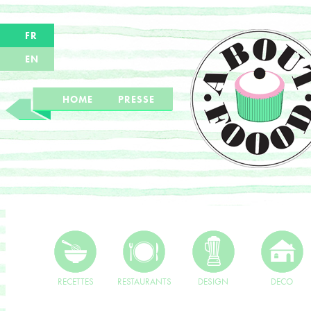
FR
EN
HOME
PRESSE
RECETTES
RESTAURANTS
DESIGN
DECO