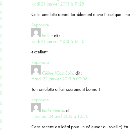
lundi 21 janvier 2013 à 11:28
Cette omelette donne terriblement envie ! Faut que j m
Répondre
lustine
dit :
lundi 21 janvier 2013 à 17:10
excellent
Répondre
Céline (CoinCoin)
dit :
mardi 22 janvier 2013 à 09:06
Ton omelette a l’air sacrement bonne !
Répondre
Itada-Kimasu
dit :
mercredi 24 avril 2013 à 10:30
Cette recette est idéal pour un déjeuner au soleil =) En pl