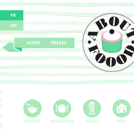
FR
EN
HOME
PRESSE
RECETTES
RESTAURANTS
DESIGN
DECO