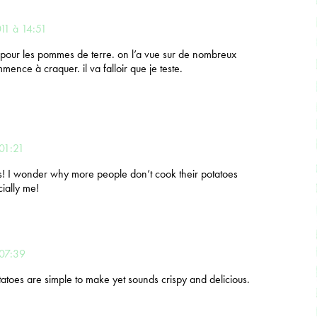
11 à 14:51
e pour les pommes de terre. on l’a vue sur de nombreux
mence à craquer. il va falloir que je teste.
 01:21
s! I wonder why more people don’t cook their potatoes
cially me!
 07:39
tatoes are simple to make yet sounds crispy and delicious.