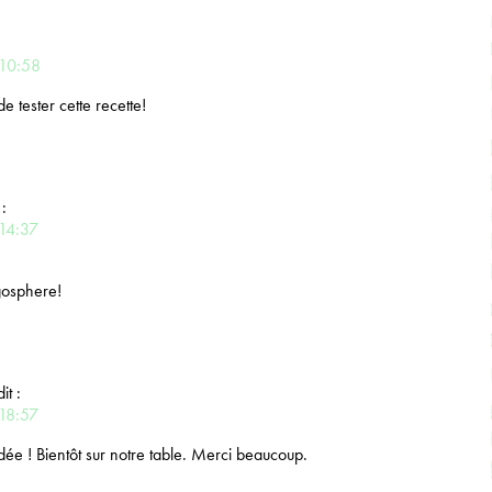
 10:58
e tester cette recette!
 :
 14:37
ogosphere!
dit :
 18:57
ée ! Bientôt sur notre table. Merci beaucoup.