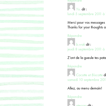
Répondre
Yo.
dit :
lundi 5 septembre 2011 à
Merci pour vos messages 
Thanks for your thoughts 
Répondre
b.wak
dit :
jeudi 8 septembre 2011 à
Z’ont de la gueule tes pat
Répondre
Cocotte et Biscotte
di
samedi 10 septembre 201
Allez, au menu demain!
Répondre
aterrao
dit :