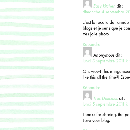
Easy kitchen
dit :
dimanche 4 septembre 20
c’est la recette de l’anné
blogs et je sens que je com
très jolie photo
Répondre
Anonymous
dit :
lundi 5 septembre 2011 à
Oh, wow! This is ingeniou
like this all the time?! Espe
Répondre
Tres Delicious
dit :
lundi 5 septembre 2011 à
Thanks for sharing, the po
Love your blog.