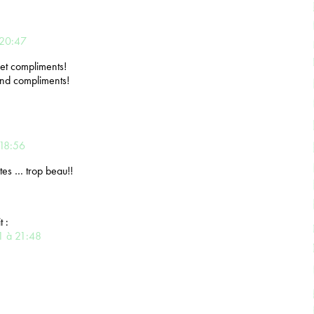
 20:47
et compliments!
and compliments!
 18:56
ates … trop beau!!
t :
1 à 21:48