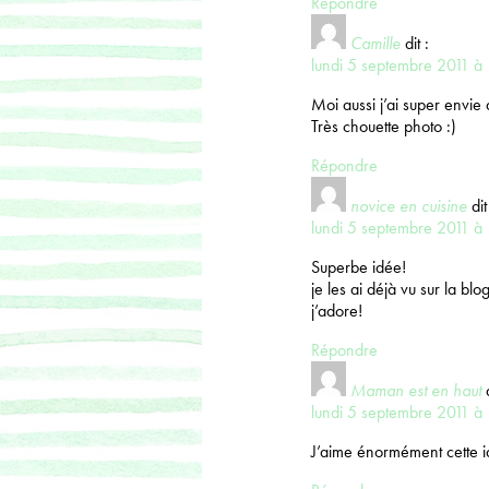
Répondre
Camille
dit :
lundi 5 septembre 2011 à
Moi aussi j’ai super envie d
Très chouette photo :)
Répondre
novice en cuisine
dit
lundi 5 septembre 2011 à
Superbe idée!
je les ai déjà vu sur la bl
j’adore!
Répondre
Maman est en haut
lundi 5 septembre 2011 à
J’aime énormément cette id