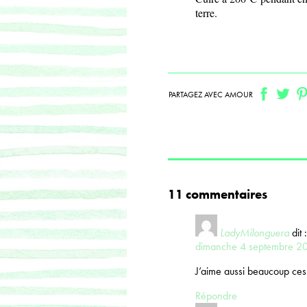
terre.
PARTAGEZ AVEC AMOUR
11 commentaires
LadyMilonguera
dit :
dimanche 4 septembre 20
J’aime aussi beaucoup ces
Répondre