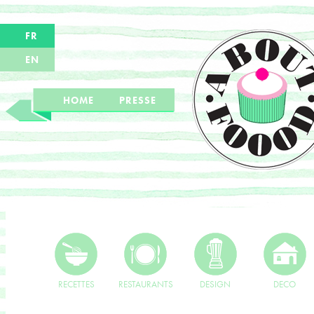
FR
EN
HOME
PRESSE
RECETTES
RESTAURANTS
DESIGN
DECO