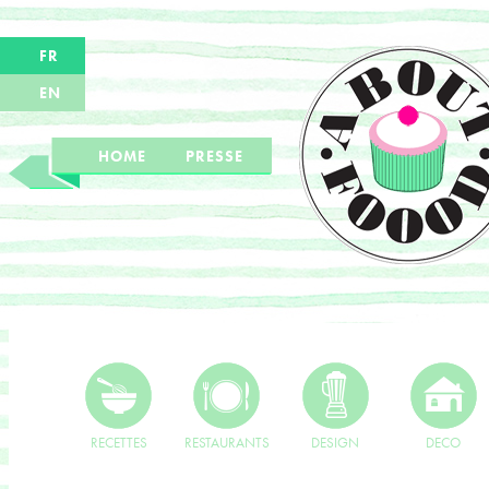
FR
EN
HOME
PRESSE
RECETTES
RESTAURANTS
DESIGN
DECO