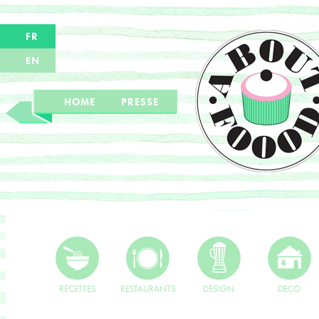
FR
EN
HOME
PRESSE
RECETTES
RESTAURANTS
DESIGN
DECO