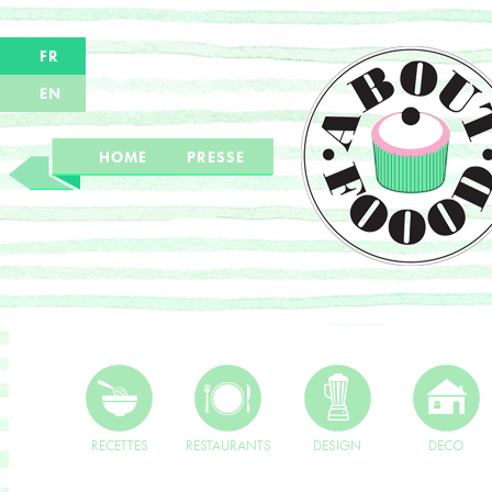
FR
EN
HOME
PRESSE
RECETTES
RESTAURANTS
DESIGN
DECO