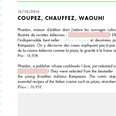
12/10/2014
COUPEZ, CHAUFFEZ, WAOUH!
Phaidon, maison d’édition dont j’adore les ouvrages culina
illustrée de recettes italiennes :
Coupez, chauffez, waouh
! El
l’indispensable best-seller
Cuillère d’Argent
et dessinées pa
Rampazzo. On y découvre des cases expliquant pas-à-pas d
de la cuisine italienne comme la pizza, le granité à la fraise o
Prix :
16,95€
Phaidon, a publisher whose cookbooks I love, just released a 
Chop, sizzle, wow
! They were selected from the bestseller
S
the young Brazilian Adriano Rampazzo. The comic strip 
essential recipes of the Italian cuisine such as pizza, strawber
Price :
16,95€